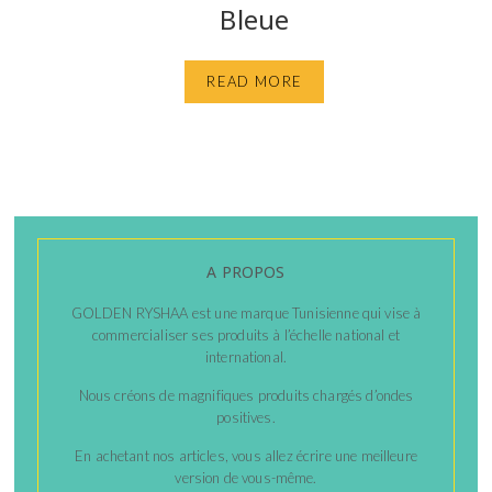
Bleue
READ MORE
A PROPOS
GOLDEN RYSHAA est une marque Tunisienne qui vise à
commercialiser ses produits à l’échelle national et
international.
Nous créons de magnifiques produits chargés d’ondes
positives.
En achetant nos articles, vous allez écrire une meilleure
version de vous-même.