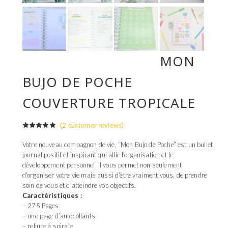
MON
BUJO DE POCHE
COUVERTURE TROPICALE
(
2
customer reviews)
Rated
1
5.00
out of 5
Votre nouveau compagnon de vie, “Mon Bujo de Poche” est un bullet
based on
journal positif et inspirant qui allie l’organisation et le
customer
rating
développement personnel. Il vous permet non seulement
d’organiser votre vie mais aussi d’être vraiment vous, de prendre
soin de vous et d’atteindre vos objectifs.
Caractéristiques :
– 275 Pages
– une page d’autocollants
– reliure à spirale